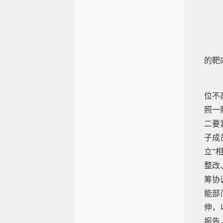
的靶
位不
照一
二要
子成
立”
整改
筹协
能部
伸，
报告