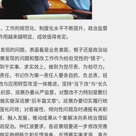
求，工作的规范化、制度化水平不断提升，政治监督
作用越来越明显，成效值得肯定。
察发现的问题，表面看是业务差距，根子还是政治站
察发现的问题和整改工作作为检验党性的“镜子”，
到干实事、求实效上，做到为党尽责、为校尽力。
责任，书记作为第一责任人要亲自抓、负总责，班
改与应用转型攻坚一体推进，坚持“当下改”与“长久
组织部、巡察办要从严监督，对整改不力特别是敷衍
做实做深巡察“后半篇文章”。巡察办要切实履行统
段强化问效；对普遍性、倾向性问题及时通报有关职
常、融入发展，推动成果从个案解决向系统治理延
巡促治。仲红波要求，各巡察组要进一步修改完善
做实做细移交和反馈准备，反馈要实事求是、直击