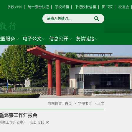
学校VPN
统一身份认证
学校邮箱
书记校长信箱
图书馆
校友会
校园服务
电子公文
信息公开
友情链接
当前位置:
首页
>
学院要闻
> 正文
暨巡察工作汇报会
室 巡察工作办公室） 点击:
515
次