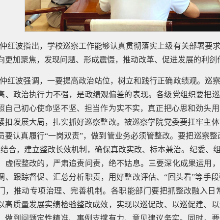
仲红波指出，学校巡察工作能够认真贯彻落实上级有关部署要
向更加聚焦，发现问题、形成震慑，推动改革、促进发展的利剑
仲红波强调，一要提高政治站位，树立和践行正确政绩观。巡
高、政治执行力不强，是政绩观偏差的表现。各级党组织要把巡
照自己初心使命坚不坚、担当作为实不实，真正把心思和劲头用
紧扣发展大局，扎实抓好巡察整改。被巡察学院党委要扛牢主体
员要认真履行“一岗双责”，做到管业务必须管整改。要把巡察整
相结合，建立整改长效机制，确保真改实改、标本兼治。纪委、
、虚假整改的，严肃追责问责，绝不姑息。三要深化成果运用，
调、跟踪督促、汇总分析职责，用好整改评估、“回头看”等手
门，推动专项治理、完善机制。各职能部门要把抓整改融入日
以高质量发展实绩检验整改成效，实现以巡促改、以巡促建、以
，做到问题定性精准、事例支撑有力、意见建议务实。同时，要