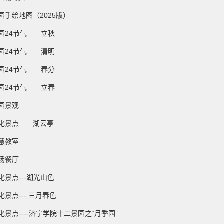
园手绘地图（2025版）
园24节气——立秋
园24节气——清明
园24节气——春分
园24节气——立春
园景观
化景点——湖云亭
慧教室
场餐厅
化景点---湖光山色
化景点--- 三月春色
化景点----济宁学院十二景园之“月季园”