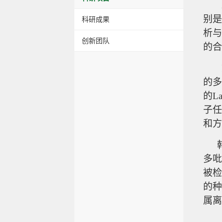
别是
科研成果
析与
创新团队
的合
的多
的L
子任
和方
多吡
被检
的种
属离