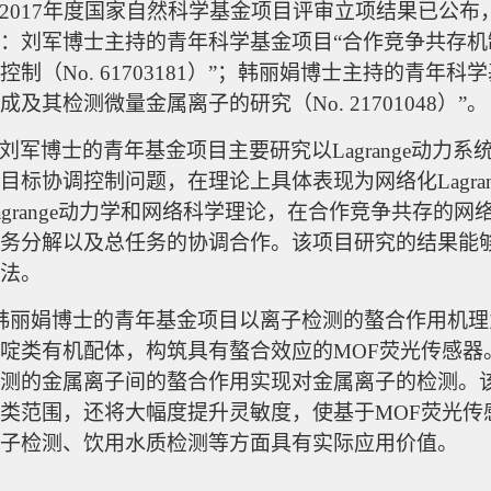
2017年度国家自然科学基金项目评审立项结果已公
：刘军博士主持的青年科学基金项目“合作竞争共存机制下
控制（No. 61703181）”；韩丽娟博士主持的青年
成及其检测微量金属离子的研究（No. 21701048）”。
刘军博士的青年基金项目
主要研究以
Lagrange
目标协调控制问题，在理论上具体表现为网络化Lagra
agrange动力学和网络科学理论，在合作竞争共存的
务分解以及总任务的协调合作。该项目研究的结果能
法。
韩丽娟博士的青年基金项目
以离子检测的螯合作用机理
啶类有机配体，构筑具有螯合效应的
MOF荧光传感器
测的金属离子间的螯合作用实现对金属离子的检测。该
类范围，还将大幅度提升灵敏度，使基于MOF荧光传
子检测、饮用水质检测等方面具有实际应用价值。