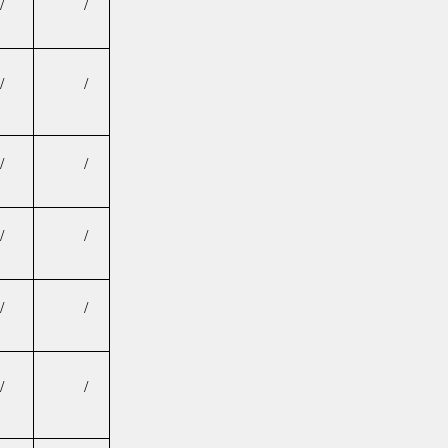
/
/
/
/
/
/
/
/
/
/
/
/