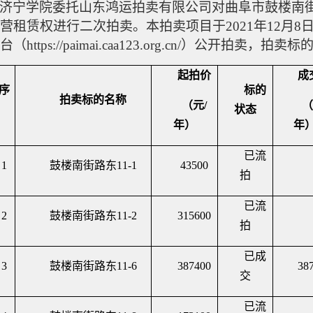
济宁学院委托
山东鸿运拍卖有限公司对曲阜市鼓楼南
营租赁权
进行二次拍卖
。本拍卖项目
于
2021年12月
（https://paimai.caa123.org.cn/）公开拍卖
起拍价
成
序
标的
拍卖标的名称
（元
/
（
状态
年）
年
已流
1
鼓楼南街路东
11-1
43500
拍
已流
2
鼓楼南街路东
11-2
315600
拍
已成
3
鼓楼南街路东
11-6
387400
38
交
已流