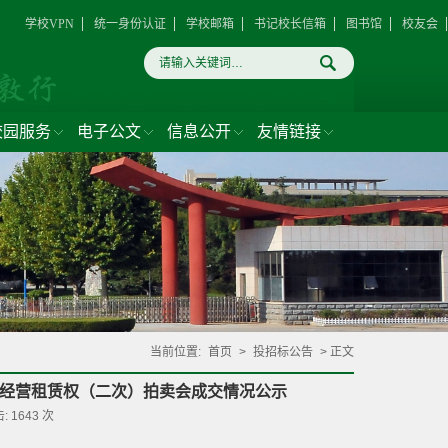
学校VPN
统一身份认证
学校邮箱
书记校长信箱
图书馆
校友会
校园服务
电子公文
信息公开
友情链接
当前位置:
首页
>
投招标公告
> 正文
期经营租赁权（二次）拍卖会成交情况公示
击:
1643
次