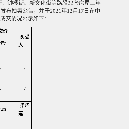
街、钟楼街、新文化街等路段
22套房屋三年
8日发布拍卖公告，并于2021年12月17日在中
，拍卖标的成交情况公示如下：
交价
买受
元
/
人
）
/
/
/
/
梁昭
7400
莲