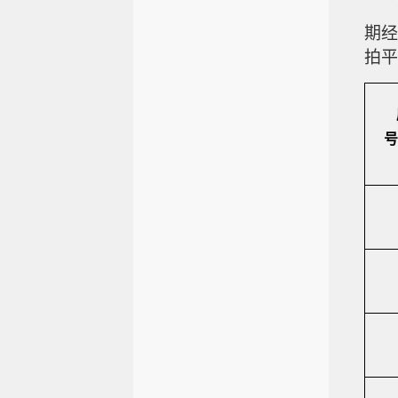
期经
拍平台
号